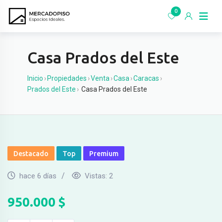
Ir
0
al
contenido
Casa Prados del Este
Inicio
›
Propiedades
›
Venta
›
Casa
›
Caracas
›
Prados del Este
›
Casa Prados del Este
Destacado
Top
Premium
hace 6 días
Vistas:
2
950.000
$