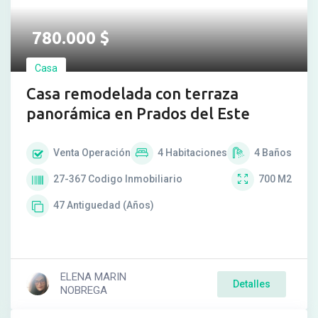
780.000
$
Casa
Casa remodelada con terraza
panorámica en Prados del Este
Venta
Operación
4
Habitaciones
4
Baños
27-367
Codigo Inmobiliario
700
M2
47
Antiguedad (Años)
ELENA MARIN
Detalles
NOBREGA