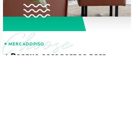
Choose
MERCADOPISO
¿ Porque escogernos para
vender o comprar tu
propiedad?
Contamos con el respaldo de las principales inmobiliarias
alrededor del mundo e integramos sus tecnologías para
brindarte la mayor y mas actualizada cartera de
propiedades y si deseas vender, contamos con un
posicionamiento y mercadeo lideres del mercado. Estas
son algunas de nuestras características: