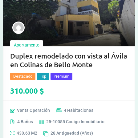
Apartamento
Duplex remodelado con vista al Ávila
en Colinas de Bello Monte
Destacado
Top
Premium
310.000
$
Venta
Operación
4
Habitaciones
4
Baños
25-10085
Codigo Inmobiliario
430.63
M2
28
Antiguedad (Años)