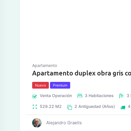
tos
Apartamento
Apartamento duplex obra gris con
Nuevo
Premium
Venta
Operación
3
Habitaciones
3
529.22
M2
2
Antiguedad (Años)
Alejandro Graells