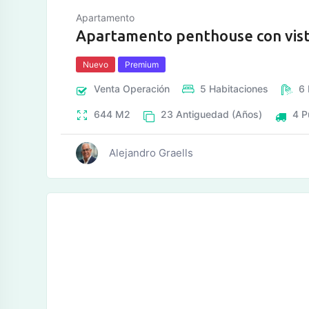
Apartamento
Apartamento penthouse con vista
Nuevo
Premium
Venta
Operación
5
Habitaciones
6
644
M2
23
Antiguedad (Años)
4
P
Alejandro Graells
tos