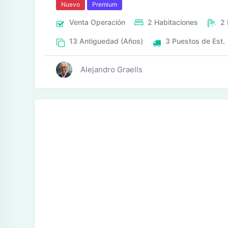
Nuevo
Premium
Venta
Operación
2
Habitaciones
2
13
Antiguedad (Años)
3
Puestos de Est.
Alejandro Graells
tos