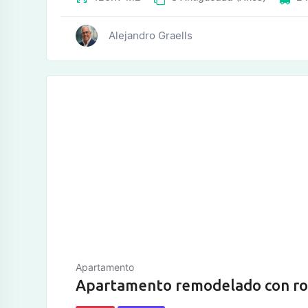
Alejandro Graells
tos
Apartamento
Apartamento remodelado con ro