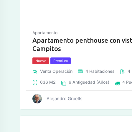
Apartamento
Apartamento penthouse con vist
Campitos
Nuevo
Premium
Venta
Operación
4
Habitaciones
4
636
M2
6
Antiguedad (Años)
4
Pu
Alejandro Graells