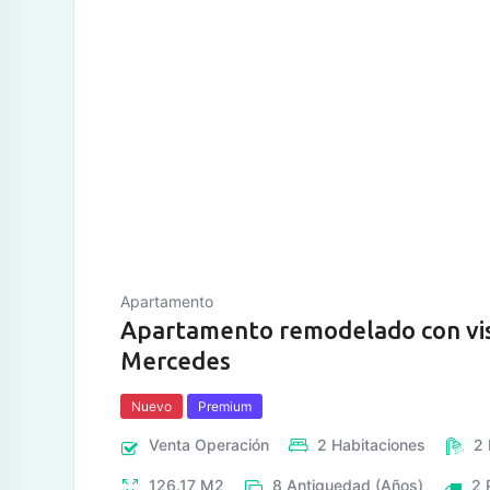
tos
Apartamento
Apartamento remodelado con vist
Mercedes
Nuevo
Premium
Venta
Operación
2
Habitaciones
2
126.17
M2
8
Antiguedad (Años)
2