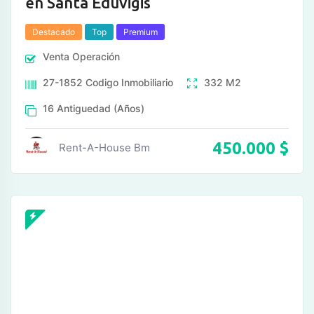
en Santa Eduvigis
Destacado
Top
Premium
Venta
Operación
27-1852
Codigo Inmobiliario
332
M2
16
Antiguedad (Años)
450.000
$
Rent-A-House Bm