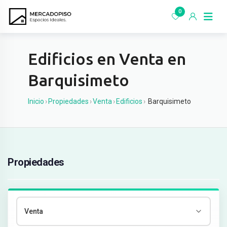
Ir
0
al
contenido
Edificios en Venta en
Barquisimeto
Inicio
›
Propiedades
›
Venta
›
Edificios
›
Barquisimeto
Propiedades