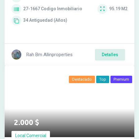
27-1667
Codigo Inmobiliario
95.19
M2
34
Antiguedad (Años)
Rah Bm Allinproperties
Detalles
Destacado
Top
Premium
2.000
$
Local Comercial