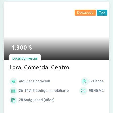
Destacado
Top
1.300
$
Local Comercial
Local Comercial Centro
Alquiler
Operación
2
Baños
26-14745
Codigo Inmobiliario
98.45
M2
28
Antiguedad (Años)