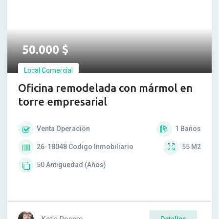
50.000
$
Local Comercial
Oficina remodelada con mármol en
torre empresarial
Venta
Operación
1
Baños
26-18048
Codigo Inmobiliario
55
M2
50
Antiguedad (Años)
Katia Rosero
Detalles