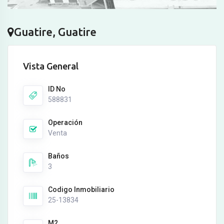
Guatire, Guatire
Vista General
ID No
588831
Operación
Venta
Baños
3
Codigo Inmobiliario
25-13834
M2