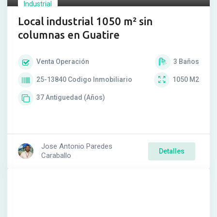
Industrial
Local industrial 1050 m² sin
columnas en Guatire
Venta
Operación
3
Baños
25-13840
Codigo Inmobiliario
1050
M2
37
Antiguedad (Años)
Jose Antonio Paredes
Detalles
Caraballo