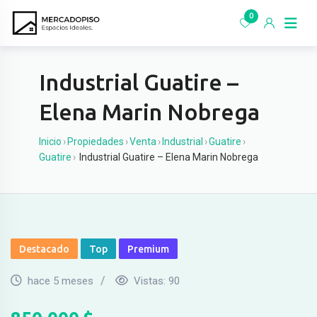
Ir
0
al
contenido
Industrial Guatire –
Elena Marin Nobrega
Inicio
›
Propiedades
›
Venta
›
Industrial
›
Guatire
›
Guatire
›
Industrial Guatire – Elena Marin Nobrega
Destacado
Top
Premium
hace 5 meses
Vistas:
90