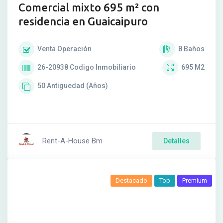
Comercial mixto 695 m² con
residencia en Guaicaipuro
Venta
Operación
8
Baños
26-20938
Codigo Inmobiliario
695
M2
50
Antiguedad (Años)
Rent-A-House Bm
Detalles
Destacado
Top
Premium