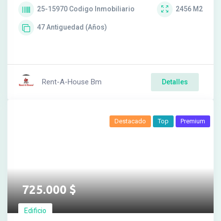
25-15970
Codigo Inmobiliario
2456
M2
47
Antiguedad (Años)
Rent-A-House Bm
Detalles
Destacado
Top
Premium
725.000
$
Edificio