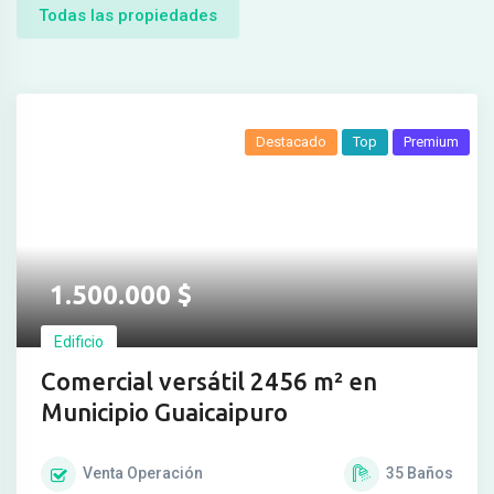
Todas las propiedades
Destacado
Top
Premium
1.500.000
$
Edificio
Comercial versátil 2456 m² en
Municipio Guaicaipuro
Venta
Operación
35
Baños