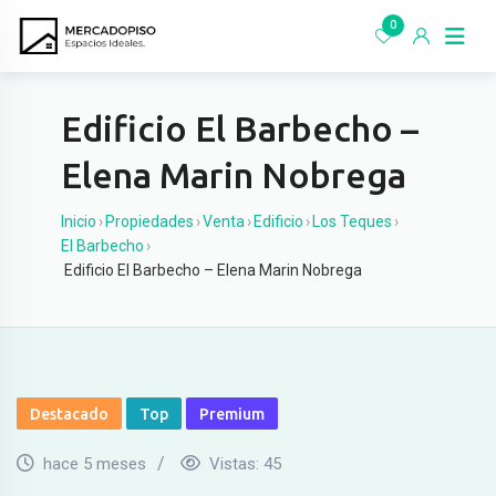
Ir
0
al
contenido
Edificio El Barbecho –
Elena Marin Nobrega
Inicio
›
Propiedades
›
Venta
›
Edificio
›
Los Teques
›
El Barbecho
›
Edificio El Barbecho – Elena Marin Nobrega
Destacado
Top
Premium
hace 5 meses
Vistas:
45