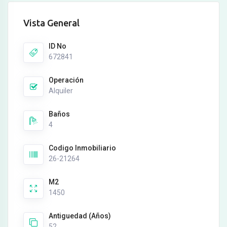
Vista General
ID No
672841
Operación
Alquiler
Baños
4
Codigo Inmobiliario
26-21264
M2
1450
Antiguedad (Años)
52