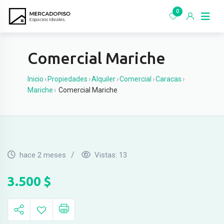
Ir
0
al
contenido
Comercial Mariche
Inicio
›
Propiedades
›
Alquiler
›
Comercial
›
Caracas
›
Mariche
›
Comercial Mariche
hace 2 meses
Vistas:
13
3.500
$