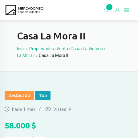
Ir
0
al
contenido
Casa La Mora II
Inicio
›
Propiedades
›
Venta
›
Casa
›
La Victoria
›
La Mora II
›
Casa La Mora II
Destacado
Top
hace 1 mes
Vistas:
9
58.000
$