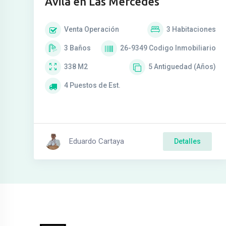
Ávila en Las Mercedes
Venta
Operación
3
Habitaciones
3
Baños
26-9349
Codigo Inmobiliario
338
M2
5
Antiguedad (Años)
4
Puestos de Est.
Eduardo Cartaya
Detalles