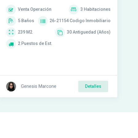
Venta
Operación
3
Habitaciones
5
Baños
26-21154
Codigo Inmobiliario
239
M2
30
Antiguedad (Años)
2
Puestos de Est.
Genesis Marcone
Detalles