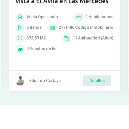
vista a El Ávila en Las Mercedes
Venta
Operación
4
Habitaciones
5
Baños
27-1486
Codigo Inmobiliario
672.53
M2
11
Antiguedad (Años)
4
Puestos de Est.
Eduardo Cartaya
Detalles