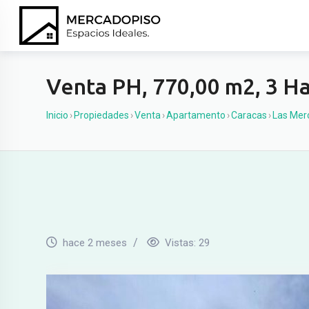
Ir
al
contenido
Venta PH, 770,00 m2, 3 H
Inicio
›
Propiedades
›
Venta
›
Apartamento
›
Caracas
›
Las Mer
hace 2 meses
Vistas:
29