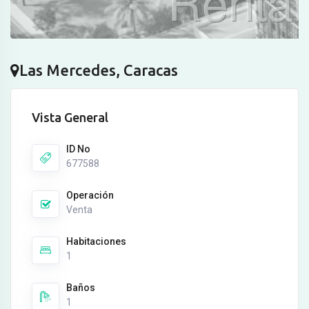
Las Mercedes, Caracas
Vista General
ID No
677588
Operación
Venta
Habitaciones
1
Baños
1