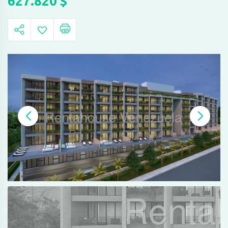
627.820
$