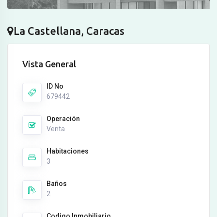
La Castellana, Caracas
Vista General
ID No
679442
Operación
Venta
Habitaciones
3
Baños
2
Codigo Inmobiliario