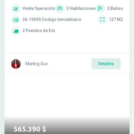
Venta
Operación
3
Habitaciones
2
Baños
26-15695
Codigo Inmobiliario
127
M2
2
Puestos de Est.
Marling Duc
Detalles
565.390
$