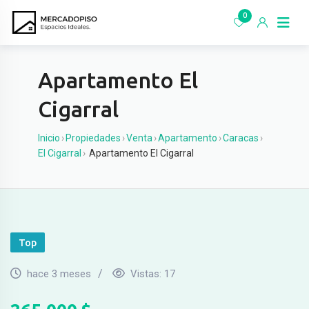
Ir
0
al
contenido
Apartamento El
Cigarral
Inicio
›
Propiedades
›
Venta
›
Apartamento
›
Caracas
›
El Cigarral
›
Apartamento El Cigarral
Top
hace 3 meses
Vistas:
17