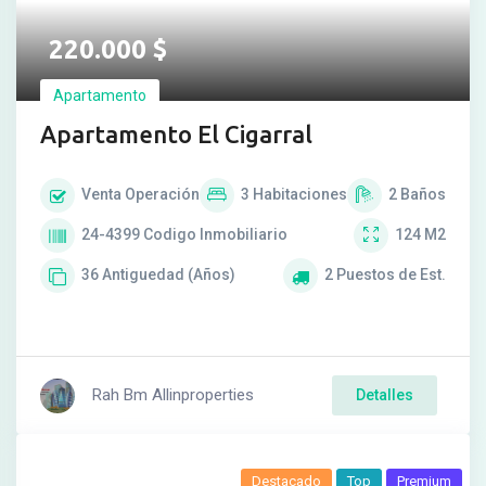
220.000
$
Apartamento
Apartamento El Cigarral
Venta
Operación
3
Habitaciones
2
Baños
24-4399
Codigo Inmobiliario
124
M2
36
Antiguedad (Años)
2
Puestos de Est.
Rah Bm Allinproperties
Detalles
Destacado
Top
Premium