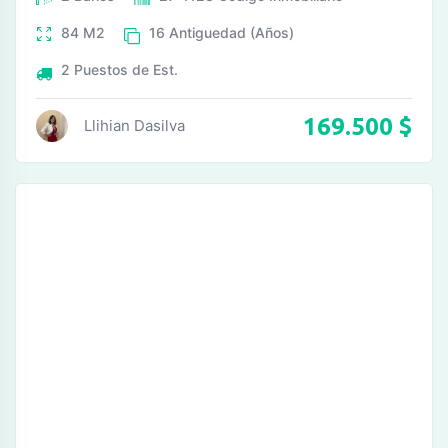
84
M2
16
Antiguedad (Años)
2
Puestos de Est.
169.500
$
Llihian Dasilva