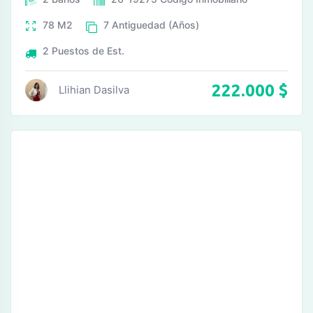
78
M2
7
Antiguedad (Años)
2
Puestos de Est.
222.000
$
Llihian Dasilva