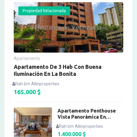
Propiedad Relacionada
Apartamento
Apartamento De 3 Hab Con Buena
Iluminación En La Bonita
Rah bm Allinproperties
165.000
$
Apartamento Penthouse
Vista Panorámica En
Colinas De Valle Arriba
Rah bm Allinproperties
1.400.000
$