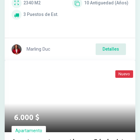
2340
M2
10
Antiguedad (Años)
3
Puestos de Est.
Marling Duc
Detalles
Nuevo
6.000
$
Apartamento