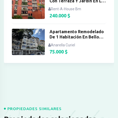
Con Terraza Y Jardín En La
Tahona
Rent-A-House Bm
240.000
$
Apartamento Remodelado
De 1 Habitación En Bello
Campo
Anarella Curiel
75.000
$
PROPIEDADES SIMILARES