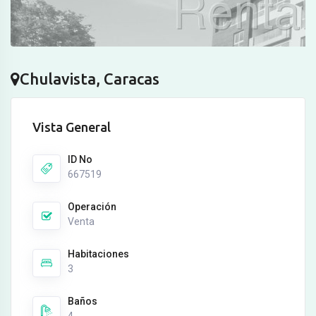
Chulavista, Caracas
Vista General
ID No
667519
Operación
Venta
Habitaciones
3
Baños
4