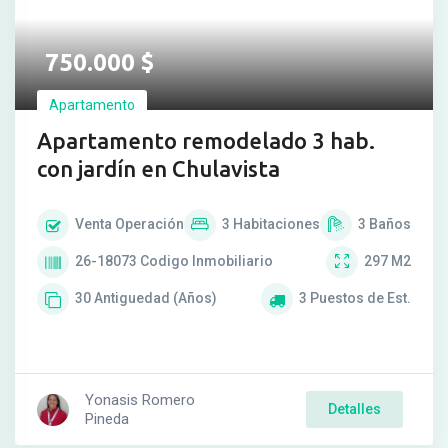
750.000
$
Apartamento
Apartamento remodelado 3 hab.
con jardín en Chulavista
Venta
Operación
3
Habitaciones
3
Baños
26-18073
Codigo Inmobiliario
297
M2
30
Antiguedad (Años)
3
Puestos de Est.
Yonasis Romero
Detalles
Pineda