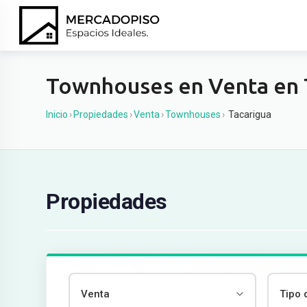
Ir
al
contenido
Townhouses en Venta en 
Inicio
›
Propiedades
›
Venta
›
Townhouses
›
Tacarigua
Propiedades