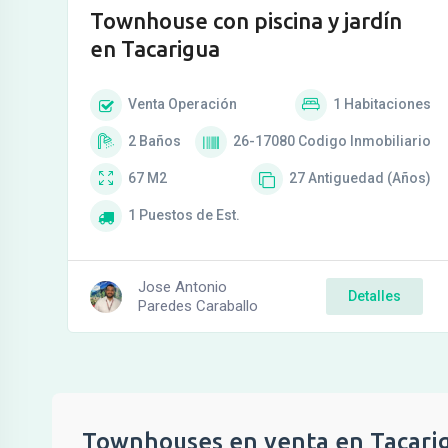
Townhouse con piscina y jardín
en Tacarigua
Venta
Operación
1
Habitaciones
2
Baños
26-17080
Codigo Inmobiliario
67
M2
27
Antiguedad (Años)
1
Puestos de Est.
Jose Antonio
Detalles
Paredes Caraballo
Townhouses en venta en Tacari