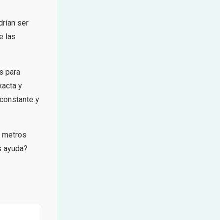
rían ser
e las
s para
xacta y
 constante y
, metros
s ayuda?