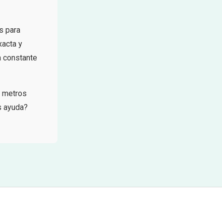
s para
xacta y
a constante
, metros
s ayuda?