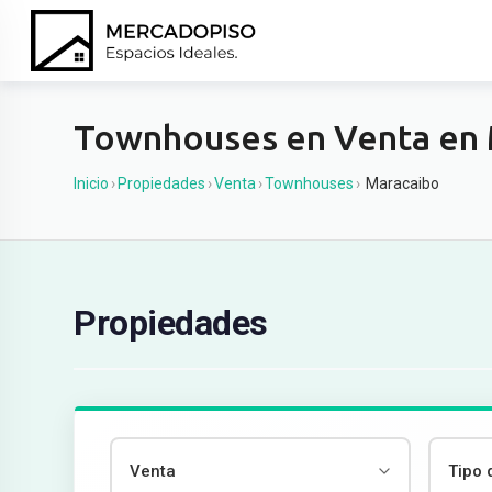
Ir
al
contenido
Townhouses en Venta en
Inicio
›
Propiedades
›
Venta
›
Townhouses
›
Maracaibo
Propiedades