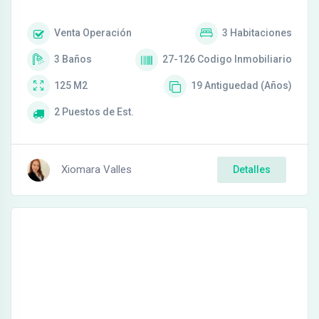
Venta
Operación
3
Habitaciones
3
Baños
27-126
Codigo Inmobiliario
125
M2
19
Antiguedad (Años)
2
Puestos de Est.
Xiomara Valles
Detalles