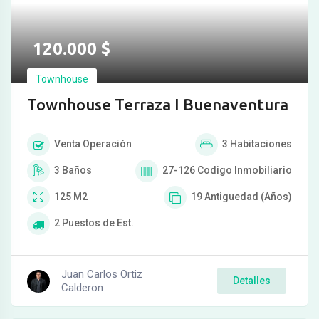
120.000
$
Townhouse
Townhouse Terraza I Buenaventura
Venta
Operación
3
Habitaciones
3
Baños
27-126
Codigo Inmobiliario
125
M2
19
Antiguedad (Años)
2
Puestos de Est.
Juan Carlos Ortiz
Detalles
Calderon