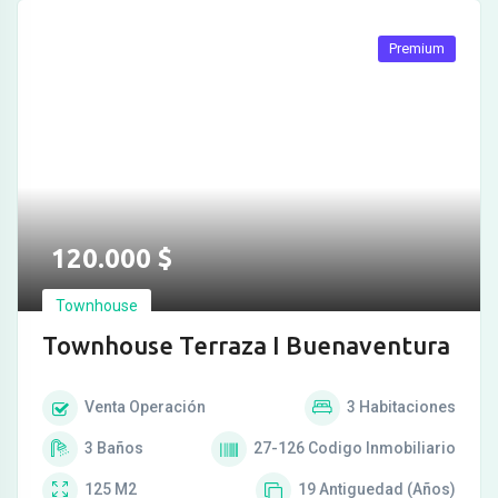
Premium
120.000
$
Townhouse
Townhouse Terraza I Buenaventura
Venta
Operación
3
Habitaciones
3
Baños
27-126
Codigo Inmobiliario
125
M2
19
Antiguedad (Años)