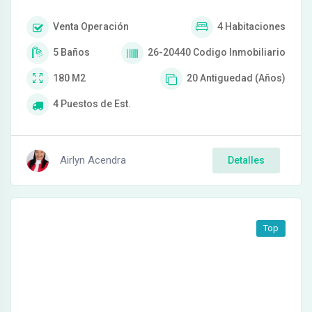
Venta
Operación
4
Habitaciones
5
Baños
26-20440
Codigo Inmobiliario
180
M2
20
Antiguedad (Años)
4
Puestos de Est.
Airlyn Acendra
Detalles
Top