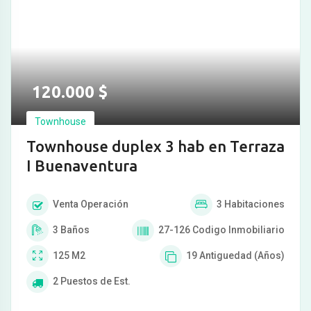
120.000
$
Townhouse
Townhouse duplex 3 hab en Terraza
I Buenaventura
Venta
Operación
3
Habitaciones
3
Baños
27-126
Codigo Inmobiliario
125
M2
19
Antiguedad (Años)
2
Puestos de Est.