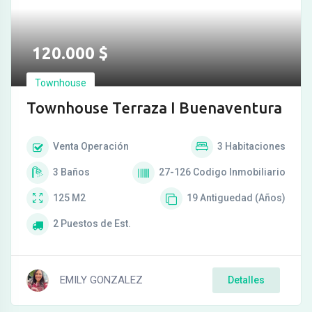
120.000
$
Townhouse
Townhouse Terraza I Buenaventura
Venta
Operación
3
Habitaciones
3
Baños
27-126
Codigo Inmobiliario
125
M2
19
Antiguedad (Años)
2
Puestos de Est.
EMILY GONZALEZ
Detalles