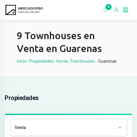
Ir
0
al
contenido
9 Townhouses en
Venta en Guarenas
Inicio
›
Propiedades
›
Venta
›
Townhouses
›
Guarenas
Propiedades