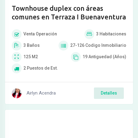
Townhouse duplex con áreas
comunes en Terraza I Buenaventura
Venta
Operación
3
Habitaciones
3
Baños
27-126
Codigo Inmobiliario
125
M2
19
Antiguedad (Años)
2
Puestos de Est.
Airlyn Acendra
Detalles