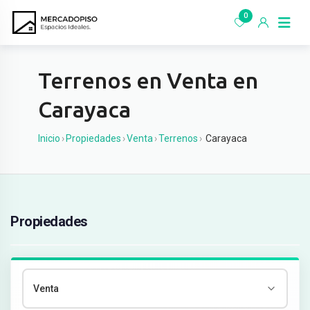
Ir
0
al
contenido
Terrenos en Venta en
Carayaca
Inicio
›
Propiedades
›
Venta
›
Terrenos
›
Carayaca
Propiedades