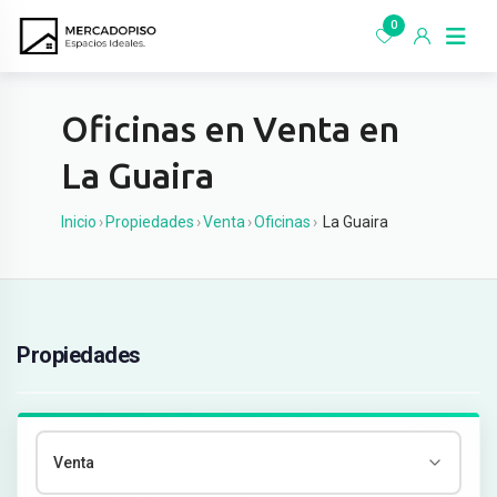
Ir
0
al
contenido
Oficinas en Venta en
La Guaira
Inicio
›
Propiedades
›
Venta
›
Oficinas
›
La Guaira
Propiedades