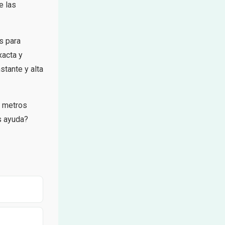
e las
s para
xacta y
stante y alta
, metros
s ayuda?