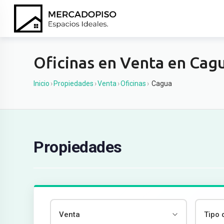
Ir
al
contenido
Oficinas en Venta en Cag
Inicio
›
Propiedades
›
Venta
›
Oficinas
›
Cagua
Propiedades