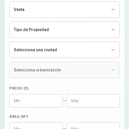
PRECIO ($)
—
ÁREA (M²)
—