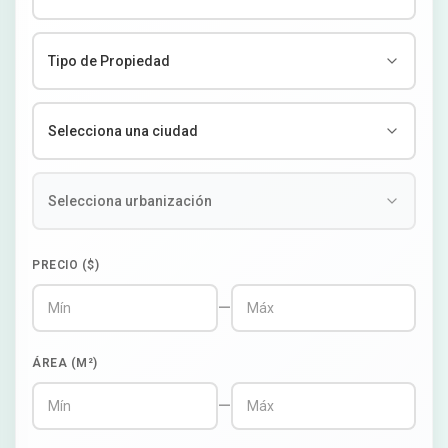
PRECIO ($)
—
ÁREA (M²)
—