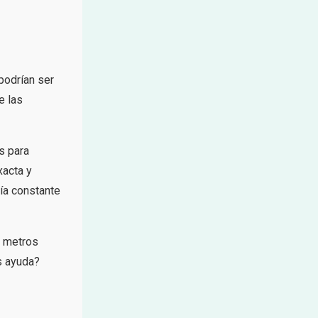
podrían ser
e las
s para
xacta y
ía constante
, metros
s ayuda?