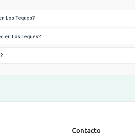
 en Los Teques?
les en Los Teques?
d?
Contacto