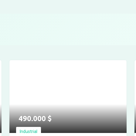
Ver más fotos
490.000
$
Industrial