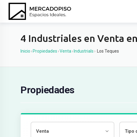
Ir
al
contenido
4 Industriales en Venta e
Inicio
›
Propiedades
›
Venta
›
Industrials
›
Los Teques
Propiedades