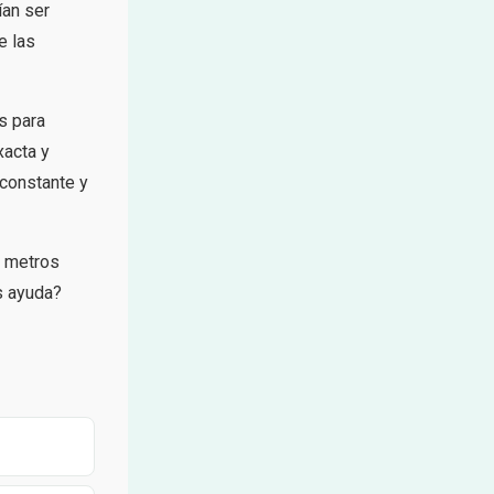
an ser
e las
s para
xacta y
 constante y
, metros
s ayuda?