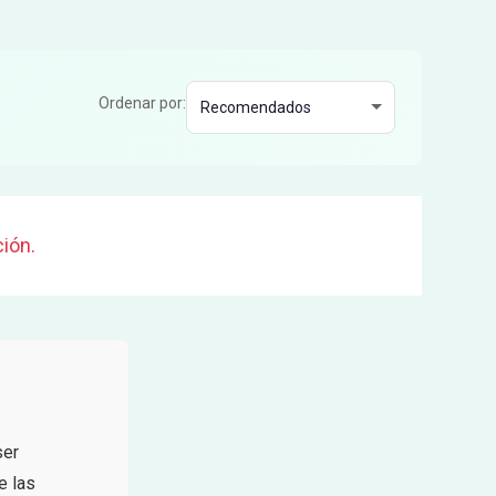
Ordenar por:
ión.
ser
e las