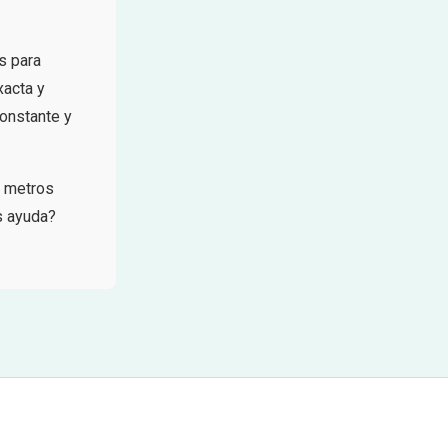
s para
xacta y
constante y
, metros
s ayuda?