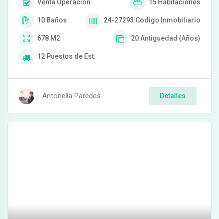
Venta
Operación
15
Habitaciones
10
Baños
24-27293
Codigo Inmobiliario
678
M2
20
Antiguedad (Años)
12
Puestos de Est.
Antonella Paredes
Detalles