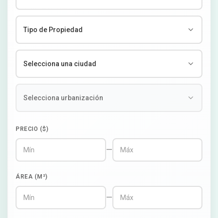
PRECIO ($)
—
ÁREA (M²)
—