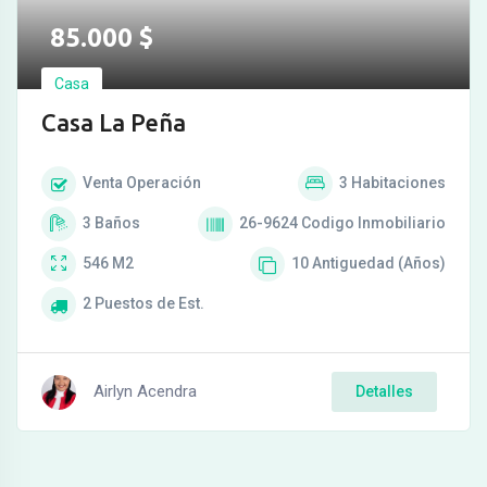
85.000
$
Casa
Casa La Peña
Venta
Operación
3
Habitaciones
3
Baños
26-9624
Codigo Inmobiliario
546
M2
10
Antiguedad (Años)
2
Puestos de Est.
Airlyn Acendra
Detalles