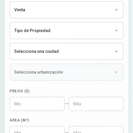
PRECIO ($)
—
ÁREA (M²)
—