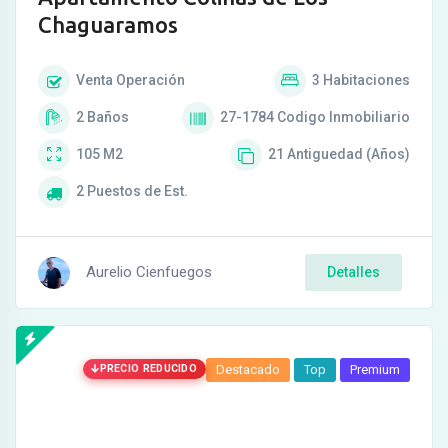
Chaguaramos
Venta
Operación
3
Habitaciones
2
Baños
27-1784
Codigo Inmobiliario
105
M2
21
Antiguedad (Años)
2
Puestos de Est.
Aurelio Cienfuegos
Detalles
PRECIO REDUCIDO
Destacado
Top
Premium