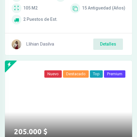
105
M2
15
Antiguedad (Años)
2
Puestos de Est.
Llihian Dasilva
Detalles
Nuevo
Destacado
Top
Premium
205.000
$