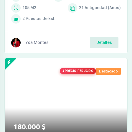
105
M2
21
Antiguedad (Años)
2
Puestos de Est.
Yda Montes
Detalles
PRECIO REDUCIDO
Destacado
180.000
$