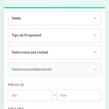
PRECIO ($)
—
ÁREA (M²)