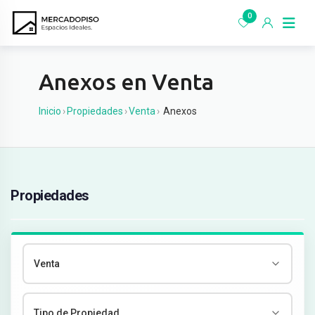
Ir
0
al
contenido
Anexos en Venta
Inicio
›
Propiedades
›
Venta
›
Anexos
Propiedades