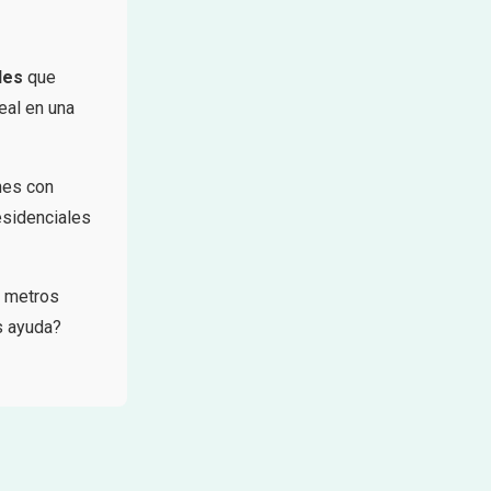
des
que
eal en una
nes con
esidenciales
, metros
s ayuda?