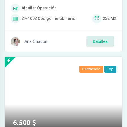
Alquiler
Operación
27-1002
Codigo Inmobiliario
232
M2
Ana Chacon
Detalles
Destacado
Top
6.500
$