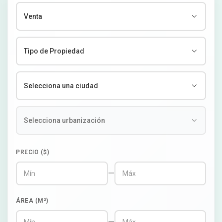
PRECIO ($)
—
ÁREA (M²)
—