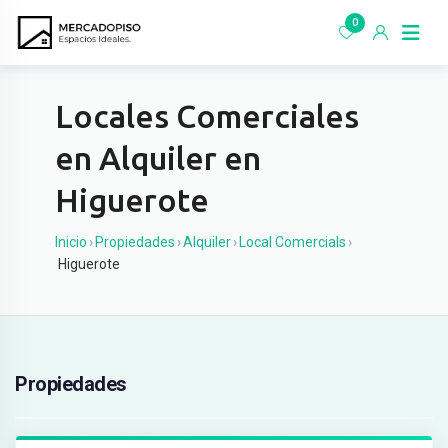
Ir
0
al
contenido
Locales Comerciales
en Alquiler en
Higuerote
Inicio
›
Propiedades
›
Alquiler
›
Local Comercials
›
Higuerote
Propiedades