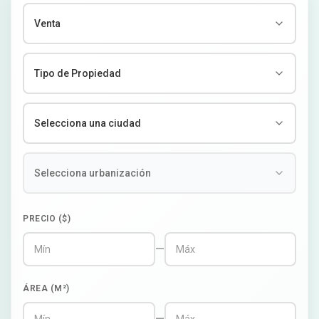
PRECIO ($)
—
ÁREA (M²)
—