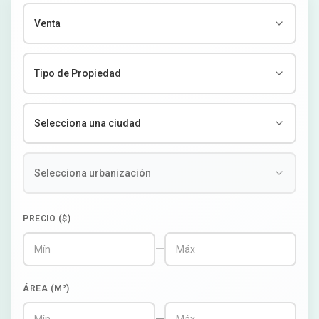
PRECIO ($)
—
ÁREA (M²)
—