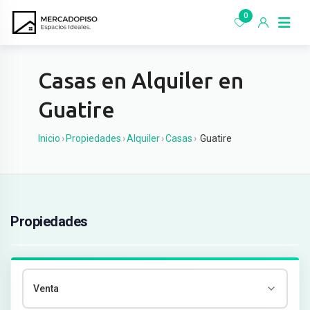
Ir
0
al
contenido
Casas en Alquiler en
Guatire
Inicio
›
Propiedades
›
Alquiler
›
Casas
›
Guatire
Propiedades