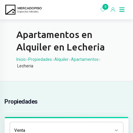
Ir
0
al
contenido
Apartamentos en
Alquiler en Lecheria
Inicio
›
Propiedades
›
Alquiler
›
Apartamentos
›
Lecheria
Propiedades