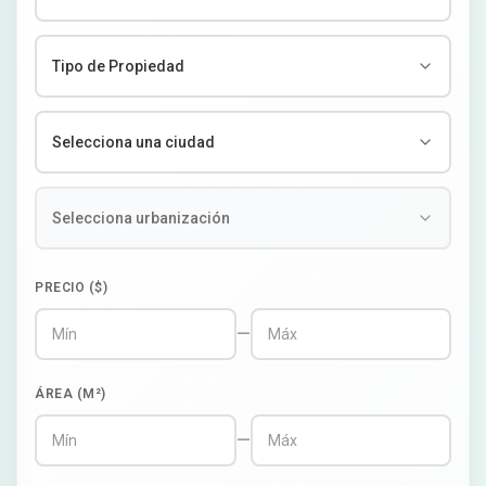
PRECIO ($)
—
ÁREA (M²)
—