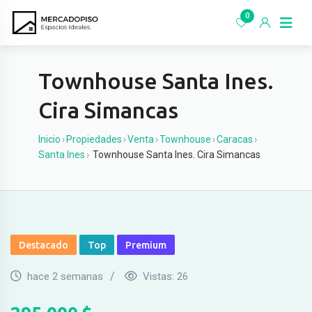
Ir
0
al
contenido
Townhouse Santa Ines.
Cira Simancas
Inicio
›
Propiedades
›
Venta
›
Townhouse
›
Caracas
›
Santa Ines
›
Townhouse Santa Ines. Cira Simancas
Destacado
Top
Premium
hace 2 semanas
Vistas:
26