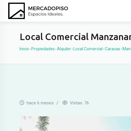
Ir
al
contenido
Local Comercial Manzana
Inicio
›
Propiedades
›
Alquiler
›
Local Comercial
›
Caracas
›
Man
hace 6 meses
Vistas:
76