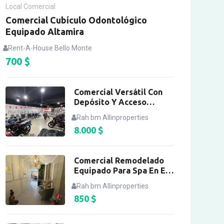
Local Comercial
Comercial Cubículo Odontológico
Equipado Altamira
Rent-A-House Bello Monte
700
$
Comercial Versátil Con
Depósito Y Acceso
Vehicular, Chacao
Rah bm Allinproperties
8.000
$
Comercial Remodelado
Equipado Para Spa En El
Recreo
Rah bm Allinproperties
850
$