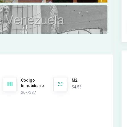
Codigo
M2
Inmobiliario
54.56
26-7387