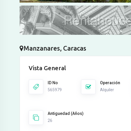
Manzanares, Caracas
Vista General
ID No
Operación
565979
Alquiler
Antiguedad (Años)
26