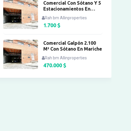
Comercial Con Sótano Y 5
Estacionamientos En
Mariche
Rah bm Allinproperties
1.700
$
Comercial Galpón 2.100
M² Con Sótano En Mariche
Rah bm Allinproperties
470.000
$