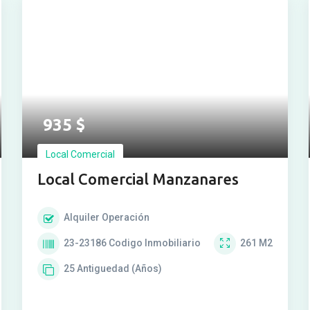
Ver más fotos
935
$
Local Comercial
Local Comercial Manzanares
Alquiler
Operación
23-23186
Codigo Inmobiliario
261
M2
25
Antiguedad (Años)