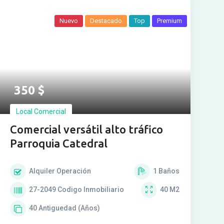
Nuevo
Destacado
Top
Premium
350
$
Local Comercial
Comercial versátil alto tráfico
Parroquia Catedral
Alquiler
Operación
1
Baños
27-2049
Codigo Inmobiliario
40
M2
40
Antiguedad (Años)