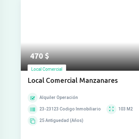
Ver más fotos
470
$
Local Comercial
Local Comercial Manzanares
Alquiler
Operación
23-23123
Codigo Inmobiliario
103
M2
25
Antiguedad (Años)