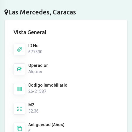
Las Mercedes, Caracas
Vista General
ID No
677530
Operación
Alquiler
Codigo Inmobiliario
26-21587
M2
32.36
Antiguedad (Años)
6