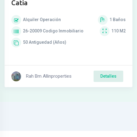
Catia
Alquiler
Operación
1
Baños
26-20009
Codigo Inmobiliario
110
M2
50
Antiguedad (Años)
Rah Bm Allinproperties
Detalles