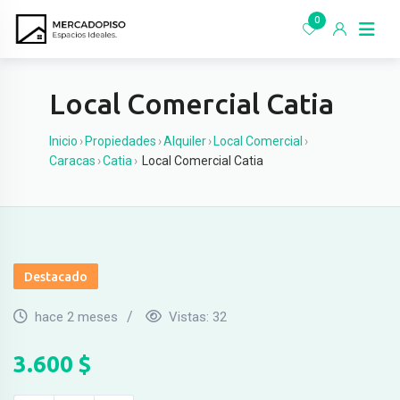
Ir
0
al
contenido
Local Comercial Catia
Inicio
›
Propiedades
›
Alquiler
›
Local Comercial
›
Caracas
›
Catia
›
Local Comercial Catia
Destacado
hace 2 meses
Vistas:
32
3.600
$