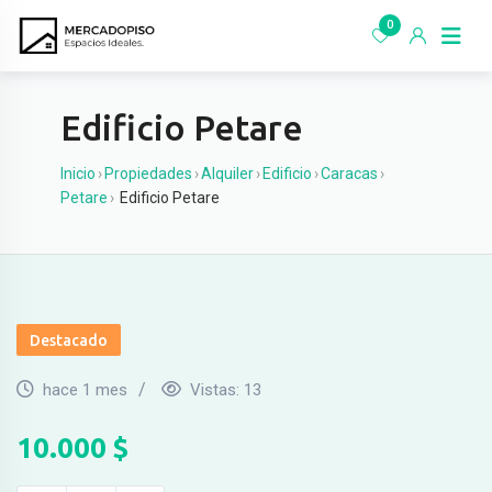
Ir
0
al
contenido
Edificio Petare
Inicio
›
Propiedades
›
Alquiler
›
Edificio
›
Caracas
›
Petare
›
Edificio Petare
Destacado
hace 1 mes
Vistas:
13
10.000
$