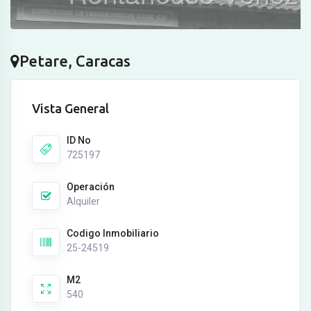
Petare, Caracas
Vista General
ID No
725197
Operación
Alquiler
Codigo Inmobiliario
25-24519
M2
540