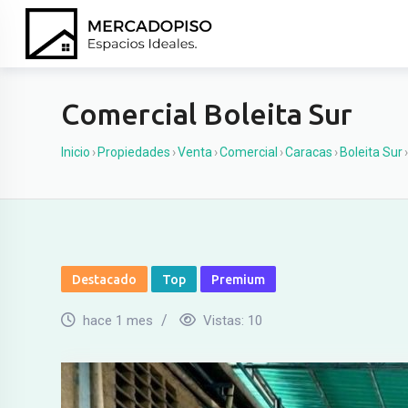
Ir
al
contenido
Comercial Boleita Sur
Inicio
›
Propiedades
›
Venta
›
Comercial
›
Caracas
›
Boleita Sur
›
Destacado
Top
Premium
hace 1 mes
Vistas:
10