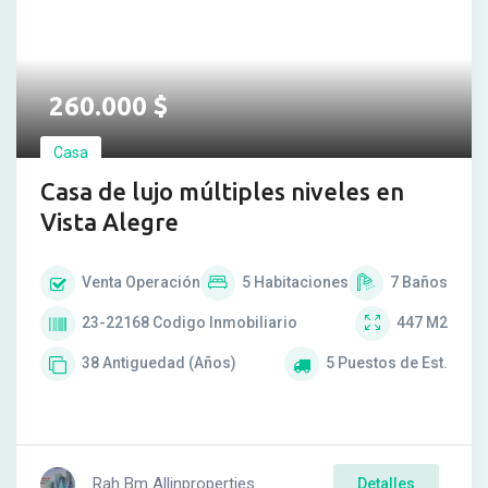
260.000
$
Casa
Casa de lujo múltiples niveles en
Vista Alegre
Venta
Operación
5
Habitaciones
7
Baños
23-22168
Codigo Inmobiliario
447
M2
38
Antiguedad (Años)
5
Puestos de Est.
Rah Bm Allinproperties
Detalles