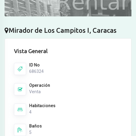
Mirador de Los Campitos I, Caracas
Vista General
ID No
686324
Operación
Venta
Habitaciones
4
Baños
5