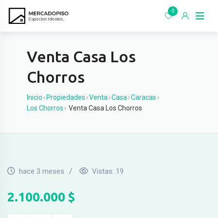
Ir
0
al
contenido
Venta Casa Los
Chorros
Inicio
›
Propiedades
›
Venta
›
Casa
›
Caracas
›
Los Chorros
›
Venta Casa Los Chorros
hace 3 meses
Vistas:
19
2.100.000
$