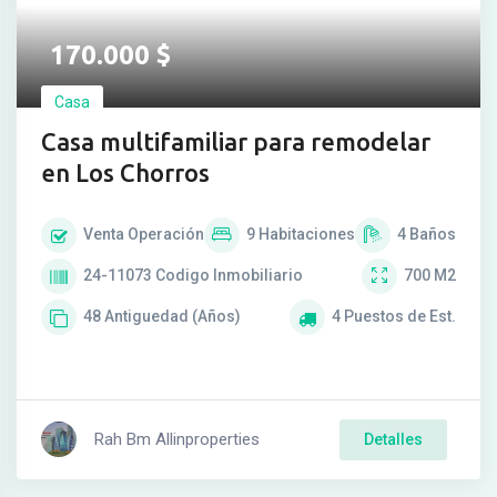
170.000
$
Casa
Casa multifamiliar para remodelar
en Los Chorros
Venta
Operación
9
Habitaciones
4
Baños
24-11073
Codigo Inmobiliario
700
M2
48
Antiguedad (Años)
4
Puestos de Est.
Rah Bm Allinproperties
Detalles