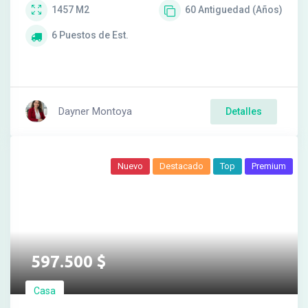
1457
M2
60
Antiguedad (Años)
6
Puestos de Est.
Dayner Montoya
Detalles
Nuevo
Destacado
Top
Premium
597.500
$
Casa