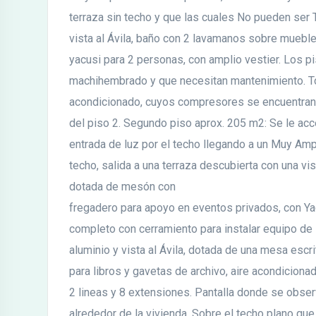
terraza sin techo y que las cuales No pueden ser 
vista al Ávila, baño con 2 lavamanos sobre mueble
yacusi para 2 personas, con amplio vestier. Los 
machihembrado y que necesitan mantenimiento. To
acondicionado, cuyos compresores se encuentran e
del piso 2. Segundo piso aprox. 205 m2: Se le acc
entrada de luz por el techo llegando a un Muy Amp
techo, salida a una terraza descubierta con una vi
dotada de mesón con
fregadero para apoyo en eventos privados, con Ya
completo con cerramiento para instalar equipo de
aluminio y vista al Ávila, dotada de una mesa escr
para libros y gavetas de archivo, aire acondicionad
2 lineas y 8 extensiones. Pantalla donde se obse
alrededor de la vivienda. Sobre el techo plano q