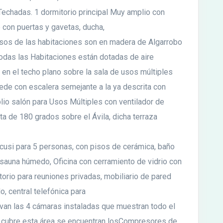
Techadas. 1 dormitorio principal Muy amplio con
 con puertas y gavetas, ducha,
pisos de las habitaciones son en madera de Algarrobo
das las Habitaciones están dotadas de aire
n el techo plano sobre la sala de usos múltiples
ede con escalera semejante a la ya descrita con
lio salón para Usos Múltiples con ventilador de
sta de 180 grados sobre el Ávila, dicha terraza
cusi para 5 personas, con pisos de cerámica, baño
 sauna húmedo, Oficina con cerramiento de vidrio con
itorio para reuniones privadas, mobiliario de pared
o, central telefónica para
rvan las 4 cámaras instaladas que muestran todo el
ue cubre esta área se encuentran losCompresores de