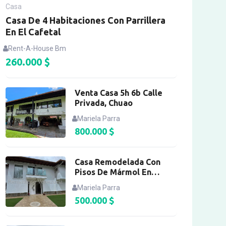
Casa
Casa De 4 Habitaciones Con Parrillera
En El Cafetal
Rent-A-House Bm
260.000
$
Venta Casa 5h 6b Calle
Privada, Chuao
Mariela Parra
800.000
$
Casa Remodelada Con
Pisos De Mármol En
Macaracuay
Mariela Parra
500.000
$