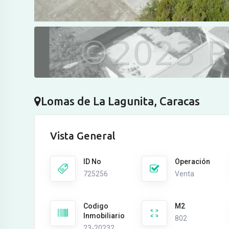
Lomas de La Lagunita, Caracas
Vista General
ID No
Operación
725256
Venta
Codigo
M2
Inmobiliario
802
23-20232