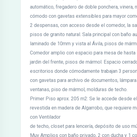
automático, fregadero de doble ponchera, vinera, n
cómodo con gavetas extensibles para mayor comodi
2 despensas, con acceso desde el comedor, la sala, 
pisos de granito natural. Sala principal con baño au
laminado de 10mm y vista al Ávila, pisos de márm
Comedor amplio con espacio para mesa de hasta 1
jardin del frente, pisos de mármol. Espacio cerrado
escritorios donde cómodamente trabajan 3 person
con gavetas para archivo de documentos, lámpara
ventanas, piso de mármol, molduras de techo.
Primer Piso aprox. 205 m2: Se le accede desde el
revestida en madera de Algarrobo, que requiere ma
con Ventilador
de techo, closet para lencería, depósito de uso mú
Muy Amplios con baño privado, 2 con ducha y 1 con