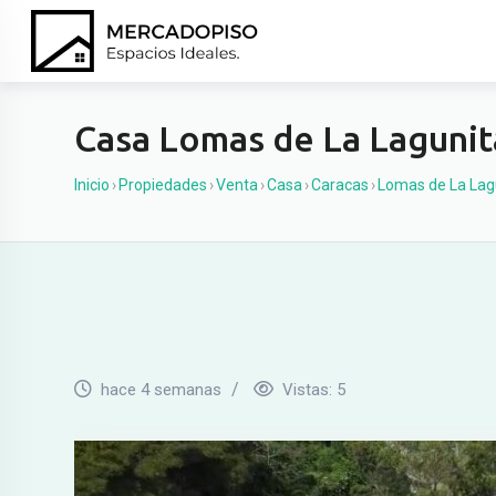
Ir
al
contenido
Casa Lomas de La Lagunit
Inicio
›
Propiedades
›
Venta
›
Casa
›
Caracas
›
Lomas de La Lag
hace 4 semanas
Vistas:
5