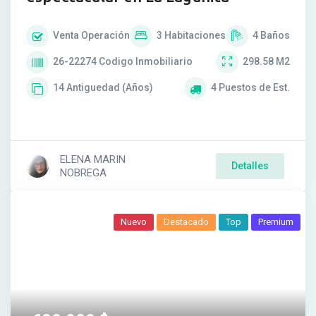
Venta
Operación
3
Habitaciones
4
Baños
26-22274
Codigo Inmobiliario
298.58
M2
14
Antiguedad (Años)
4
Puestos de Est.
ELENA MARIN
Detalles
NOBREGA
Nuevo
Destacado
Top
Premium