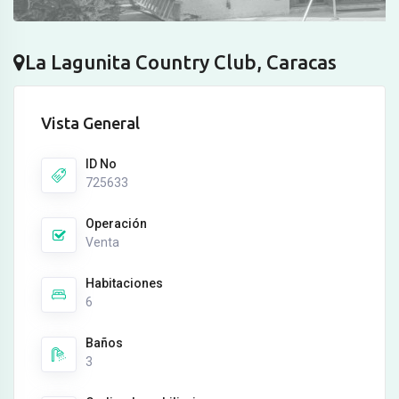
La Lagunita Country Club, Caracas
Vista General
ID No
725633
Operación
Venta
Habitaciones
6
Baños
3