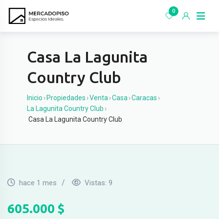
Ir
0
al
contenido
Casa La Lagunita
Country Club
Inicio
›
Propiedades
›
Venta
›
Casa
›
Caracas
›
La Lagunita Country Club
›
Casa La Lagunita Country Club
hace 1 mes
Vistas:
9
605.000
$