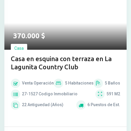
370.000
$
Casa
Casa en esquina con terraza en La
Lagunita Country Club
Venta
Operación
5
Habitaciones
5
Baños
27-1527
Codigo Inmobiliario
591
M2
22
Antiguedad (Años)
6
Puestos de Est.