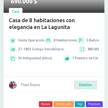
690.000
$
Casa
Casa de 8 habitaciones con
elegancia en La Lagunita
Venta
Operación
8
Habitaciones
5
Baños
27-1803
Codigo Inmobiliario
880
M2
36
Antiguedad (Años)
7
Puestos de Est.
Thais Reyna
Detalles
Nuevo
Destacado
Top
Premium